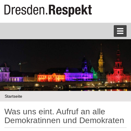
S
Toggl
e
k
t
i
o
n
e
n
Startseite
Was uns eint. Aufruf an alle
Demokratinnen und Demokraten